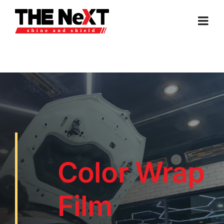
Skip
to
Togg
content
Navi
หน้าแรก
บริการของเรา
บทความ
ติดต่อเรา
Color Wrap
Film