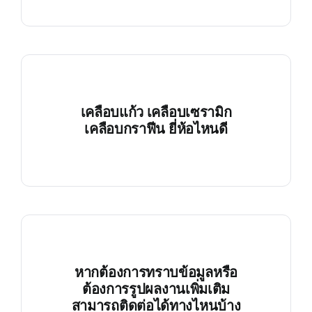
เคลือบแก้ว เคลือบเซรามิก
เคลือบกราฟีน ยี่ห้อไหนดี
หากต้องการทราบข้อมูลหรือ
ต้องการรูปผลงานเพิ่มเติม
สามารถติดต่อได้ทางไหนบ้าง