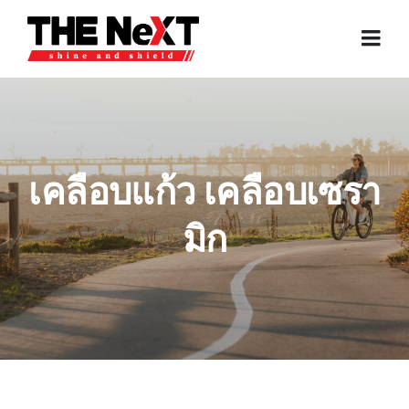
Skip
to
Togg
content
Navi
หน้าแรก
บริการของเรา
เคลือบแก้ว เคลือบเซรา
บทความ
มิก
ติดต่อเรา