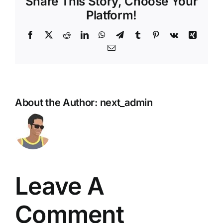
Share This Story, Choose Your
Platform!
Facebook
X
Reddit
LinkedIn
WhatsApp
Telegram
Tumblr
Pinterest
Vk
Xing
Email
About the Author:
next_admin
Leave A
Comment