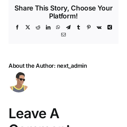
Share This Story, Choose Your
Platform!
Facebook
X
Reddit
LinkedIn
WhatsApp
Telegram
Tumblr
Pinterest
Vk
Xing
Email
About the Author:
next_admin
Leave A